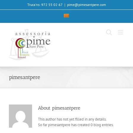
Skip
Truca'ns: 972 55 02 67
|
pime@pimesantpere.com
to
content
pimesantpere
About
pimesantpere
This author has not yet filled in any details.
So far pimesantpere has created 0 blog entries.