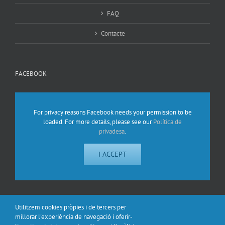
FAQ
Contacte
FACEBOOK
For privacy reasons Facebook needs your permission to be
loaded. For more details, please see our
Política de
privadesa
.
I ACCEPT
Utilitzem cookies pròpies i de tercers per
FACEBOOK
millorar l'experiència de navegació i oferir-